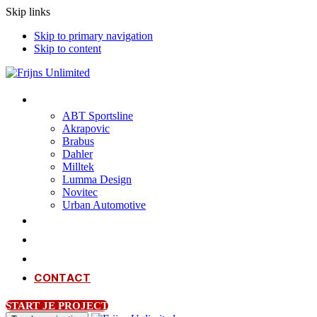
Skip links
Skip to primary navigation
Skip to content
TUNING & STYLING
ABT Sportsline
Akrapovic
Brabus
Dahler
Milltek
Lumma Design
Novitec
Urban Automotive
DETAILING
XPEL
OVER ONS
CONTACT
START JE PROJECT